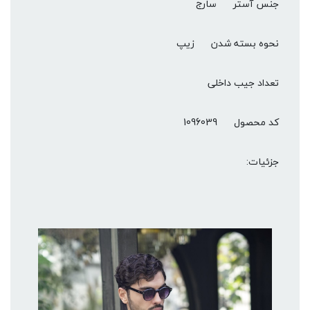
جنس آستر
سارج
نحوه بسته شدن
زیپ
تعداد جیب داخلی
کد محصول
1096039
جزئیات: